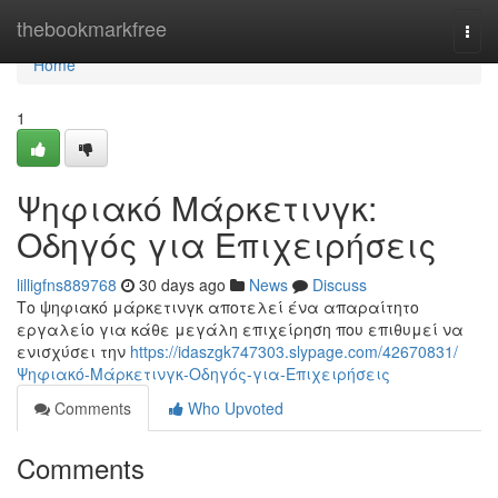
Home
thebookmarkfree
Togg
navi
Home
1
Ψηφιακό Μάρκετινγκ:
Οδηγός για Επιχειρήσεις
lilligfns889768
30 days ago
News
Discuss
Το ψηφιακό μάρκετινγκ αποτελεί ένα απαραίτητο
εργαλείο για κάθε μεγάλη επιχείρηση που επιθυμεί να
ενισχύσει την
https://idaszgk747303.slypage.com/42670831/
Ψηφιακό-Μάρκετινγκ-Οδηγός-για-Επιχειρήσεις
Comments
Who Upvoted
Comments