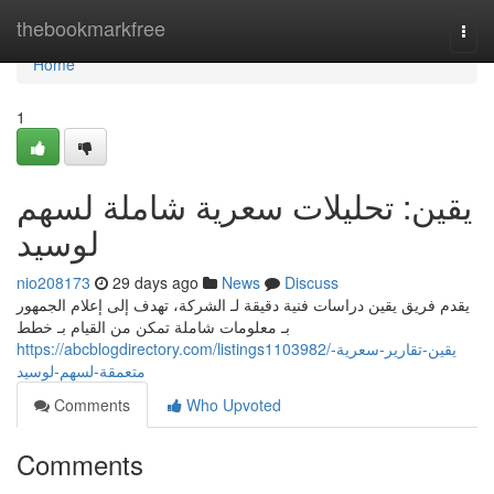
Home
thebookmarkfree
Togg
navi
Home
1
يقين: تحليلات سعرية شاملة لسهم
لوسيد
nio208173
29 days ago
News
Discuss
يقدم فريق يقين دراسات فنية دقيقة لـ الشركة، تهدف إلى إعلام الجمهور
بـ معلومات شاملة تمكن من القيام بـ خطط
https://abcblogdirectory.com/listings1103982/يقين-تقارير-سعرية-
متعمقة-لسهم-لوسيد
Comments
Who Upvoted
Comments