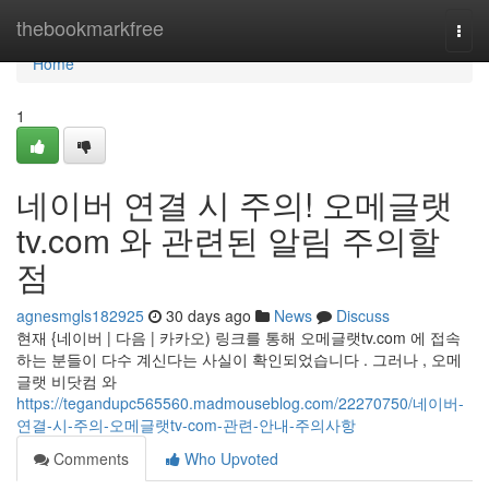
Home
thebookmarkfree
Togg
navi
Home
1
네이버 연결 시 주의! 오메글랫
tv.com 와 관련된 알림 주의할
점
agnesmgls182925
30 days ago
News
Discuss
현재 {네이버 | 다음 | 카카오) 링크를 통해 오메글랫tv.com 에 접속
하는 분들이 다수 계신다는 사실이 확인되었습니다 . 그러나 , 오메
글랫 비닷컴 와
https://tegandupc565560.madmouseblog.com/22270750/네이버-
연결-시-주의-오메글랫tv-com-관련-안내-주의사항
Comments
Who Upvoted