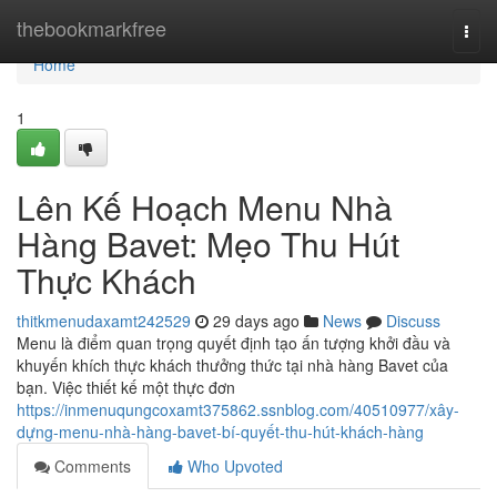
Home
thebookmarkfree
Togg
navi
Home
1
Lên Kế Hoạch Menu Nhà
Hàng Bavet: Mẹo Thu Hút
Thực Khách
thitkmenudaxamt242529
29 days ago
News
Discuss
Menu là điểm quan trọng quyết định tạo ấn tượng khởi đầu và
khuyến khích thực khách thưởng thức tại nhà hàng Bavet của
bạn. Việc thiết kế một thực đơn
https://inmenuqungcoxamt375862.ssnblog.com/40510977/xây-
dựng-menu-nhà-hàng-bavet-bí-quyết-thu-hút-khách-hàng
Comments
Who Upvoted