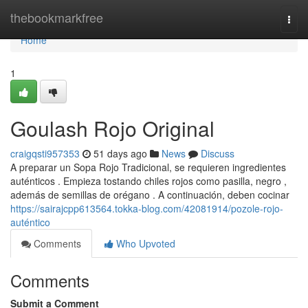
Home
thebookmarkfree
Togg
navi
Home
1
Goulash Rojo Original
craigqsti957353
51 days ago
News
Discuss
A preparar un Sopa Rojo Tradicional, se requieren ingredientes
auténticos . Empieza tostando chiles rojos como pasilla, negro ,
además de semillas de orégano . A continuación, deben cocinar
https://sairajcpp613564.tokka-blog.com/42081914/pozole-rojo-
auténtico
Comments
Who Upvoted
Comments
Submit a Comment