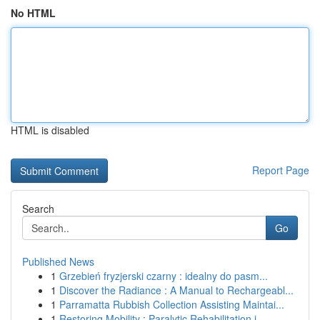
No HTML
HTML is disabled
Report Page
Search
Go
Published News
1
Grzebień fryzjerski czarny : idealny do pasm...
1
Discover the Radiance : A Manual to Rechargeabl...
1
Parramatta Rubbish Collection Assisting Maintai...
1
Restoring Mobility : Paralytic Rehabilitation i...