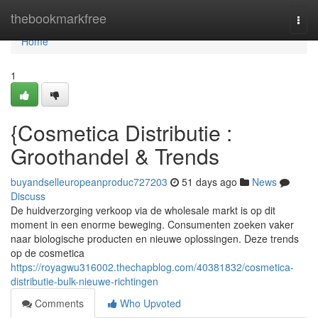
Home
thebookmarkfree
Togg
navi
Home
1
{Cosmetica Distributie :
Groothandel & Trends
buyandselleuropeanproduc727203
51 days ago
News
Discuss
De huidverzorging verkoop via de wholesale markt is op dit
moment in een enorme beweging. Consumenten zoeken vaker
naar biologische producten en nieuwe oplossingen. Deze trends
op de cosmetica
https://royagwu316002.thechapblog.com/40381832/cosmetica-
distributie-bulk-nieuwe-richtingen
Comments
Who Upvoted