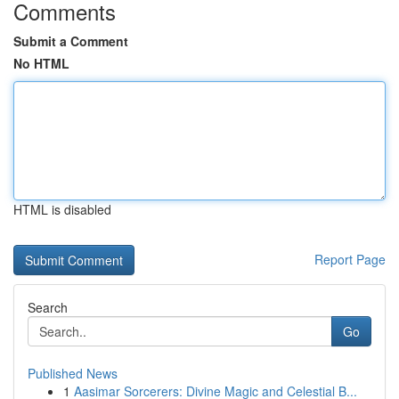
Comments
Submit a Comment
No HTML
HTML is disabled
Report Page
Search
Go
Published News
1
Aasimar Sorcerers: Divine Magic and Celestial B...