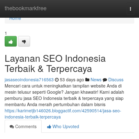
Home
thebookmarkfree
Togg
navi
Home
1
Layanan SEO Indonesia
Terbaik & Terpercaya
jasaseoindonesia716563
53 days ago
News
Discuss
Mencari cara untuk meningkatkan tampilan website Anda di
mesin telusur seperti Google? Jangan khawatir! Kami adalah
pemburu jasa SEO Indonesia terbaik & terpercaya yang siap
membantu Anda meraih pertumbuhan dalam bisnis
https://karimetjb146026.bloggactif.com/42590514/jasa-seo-
indonesia-terbaik-terpercaya
Comments
Who Upvoted