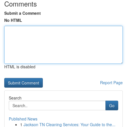
Comments
Submit a Comment
No HTML
HTML is disabled
Report Page
Search
Go
Published News
1
Jackson TN Cleaning Services: Your Guide to the...