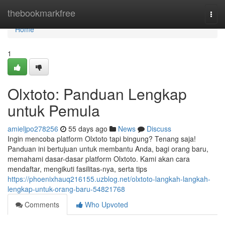
Home
thebookmarkfree
Togg
navi
Home
1
Olxtoto: Panduan Lengkap
untuk Pemula
amieljpo278256
55 days ago
News
Discuss
Ingin mencoba platform Olxtoto tapi bingung? Tenang saja!
Panduan ini bertujuan untuk membantu Anda, bagi orang baru,
memahami dasar-dasar platform Olxtoto. Kami akan cara
mendaftar, mengikuti fasilitas-nya, serta tips
https://phoenixhauq216155.uzblog.net/olxtoto-langkah-langkah-
lengkap-untuk-orang-baru-54821768
Comments
Who Upvoted