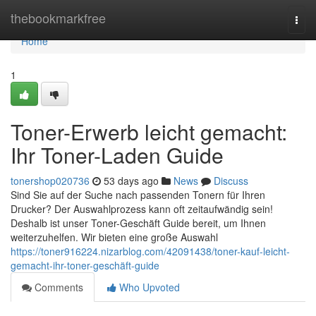
Home
thebookmarkfree
Togg
navi
Home
1
Toner-Erwerb leicht gemacht:
Ihr Toner-Laden Guide
tonershop020736
53 days ago
News
Discuss
Sind Sie auf der Suche nach passenden Tonern für Ihren
Drucker? Der Auswahlprozess kann oft zeitaufwändig sein!
Deshalb ist unser Toner-Geschäft Guide bereit, um Ihnen
weiterzuhelfen. Wir bieten eine große Auswahl
https://toner916224.nizarblog.com/42091438/toner-kauf-leicht-
gemacht-ihr-toner-geschäft-guide
Comments
Who Upvoted