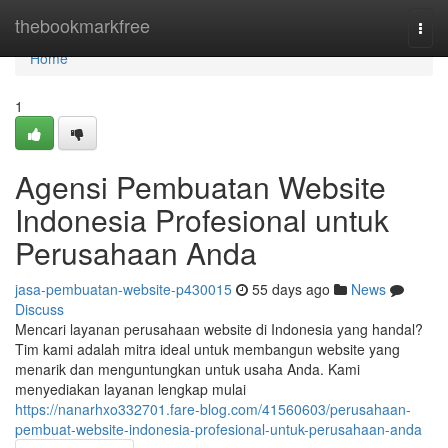
Home
thebookmarkfree
Togg
navi
Home
1
Agensi Pembuatan Website
Indonesia Profesional untuk
Perusahaan Anda
jasa-pembuatan-website-p430015
55 days ago
News
Discuss
Mencari layanan perusahaan website di Indonesia yang handal?
Tim kami adalah mitra ideal untuk membangun website yang
menarik dan menguntungkan untuk usaha Anda. Kami
menyediakan layanan lengkap mulai
https://nanarhxo332701.fare-blog.com/41560603/perusahaan-
pembuat-website-indonesia-profesional-untuk-perusahaan-anda