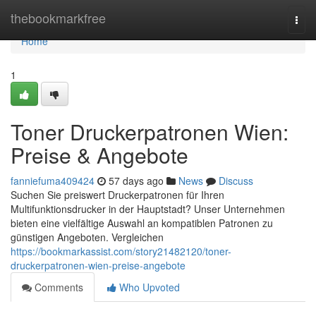
Home
thebookmarkfree
Togg
navi
Home
1
Toner Druckerpatronen Wien:
Preise & Angebote
fanniefuma409424
57 days ago
News
Discuss
Suchen Sie preiswert Druckerpatronen für Ihren
Multifunktionsdrucker in der Hauptstadt? Unser Unternehmen
bieten eine vielfältige Auswahl an kompatiblen Patronen zu
günstigen Angeboten. Vergleichen
https://bookmarkassist.com/story21482120/toner-
druckerpatronen-wien-preise-angebote
Comments
Who Upvoted