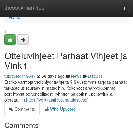
Home
thebookmarkfree
Togg
navi
Home
1
Otteluvihjeet Parhaat Vihjeet ja
Vinkit
tulosveto119647
56 days ago
News
Discuss
Etsitkö varmoja vedonlyöntivihjeitä ? Sivustomme tarjoaa parhaat
tarkastelut seuraaviin matseihin. Kokeneet analyytikkomme
perehtyvät perusteellisesti ryhmien saldoihin , pelityyliin ja
oletettuihin
https://veikkaajille.com/tulosveto/
Comments
Who Upvoted
Comments