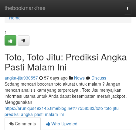
Home
thebookmarkfree
Togg
navi
Home
1
Toto, Toto Jitu: Prediksi Angka
Pasti Malam Ini
angka-jitu930557
57 days ago
News
Discuss
Sedang mencari bocoran toto akurat untuk malam ? Jangan
mencari analisis kami yang terpercaya . Toto Jitu menyajikan
informasi utama untuk Anda dapat kesempatan meraih jackpot .
Menggunakan
https://aruniqus492145.timeblog.net/77558583/toto-toto-jitu-
prediksi-angka-pasti-malam-ini
Comments
Who Upvoted