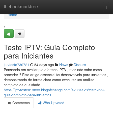
Home
thebookmarkfree
Togg
navi
Home
1
Teste IPTV: Guia Completo
para Iniciantes
iptvteste736721
54 days ago
News
Discuss
Pensando em avaliar plataformas IPTV , mas não sabe como
proceder ? Este artigo essencial foi desenvolvido para iniciantes ,
demonstrando de forma clara como executar um análise
completo da qualidade
https://iptvteste013833.blogofchange.com/42384128/teste-iptv-
guia-completo-para-iniciantes
Comments
Who Upvoted