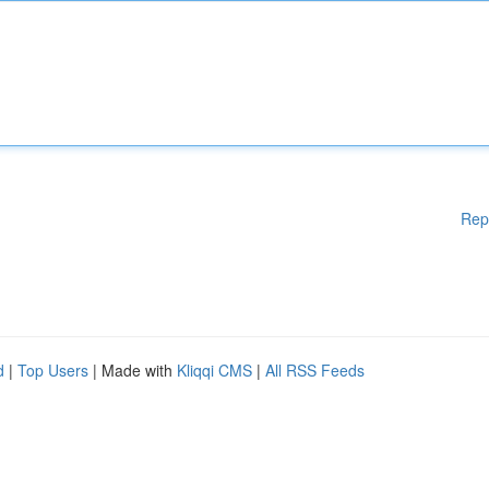
Rep
d
|
Top Users
| Made with
Kliqqi CMS
|
All RSS Feeds