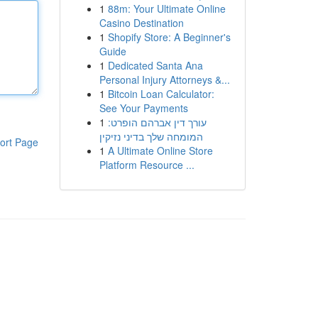
1
88m: Your Ultimate Online
Casino Destination
1
Shopify Store: A Beginner's
Guide
1
Dedicated Santa Ana
Personal Injury Attorneys &...
1
Bitcoin Loan Calculator:
See Your Payments
1
עורך דין אברהם הופרט:
המומחה שלך בדיני נזיקין
ort Page
1
A Ultimate Online Store
Platform Resource ...