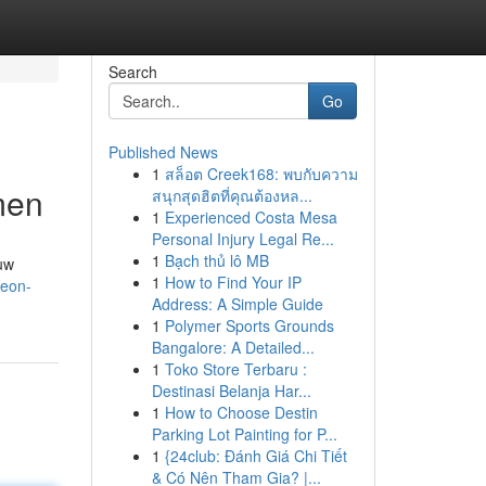
Search
Go
Published News
1
สล็อต Creek168: พบกับความ
men
สนุกสุดฮิตที่คุณต้องหล...
1
Experienced Costa Mesa
Personal Injury Legal Re...
1
Bạch thủ lô MB
uw
1
How to Find Your IP
leon-
Address: A Simple Guide
1
Polymer Sports Grounds
Bangalore: A Detailed...
1
Toko Store Terbaru :
Destinasi Belanja Har...
1
How to Choose Destin
Parking Lot Painting for P...
1
{24club: Đánh Giá Chi Tiết
& Có Nên Tham Gia? |...