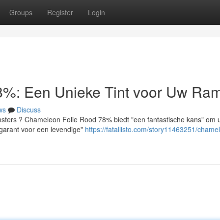
Groups
Register
Login
8%: Een Unieke Tint voor Uw Ra
ws
Discuss
ensters ? Chameleon Folie Rood 78% biedt "een fantastische kans" om 
 garant voor een levendige"
https://fatallisto.com/story11463251/chame