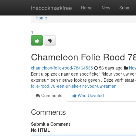
Home
thebookmarkfree
Home
New
Submit
Home
1
Chameleon Folie Rood 7
chameleon-folie-rood-78464535
56 days ago
Ne
Bent u op zoek naar een specifieke" "kleur voor uw v
exterieur" een nieuwe look te geven . Deze verf" staat
folie-rood-78-een-unieke-tint-voor-uw-ramen
Comments
Who Upvoted
Comments
Submit a Comment
No HTML