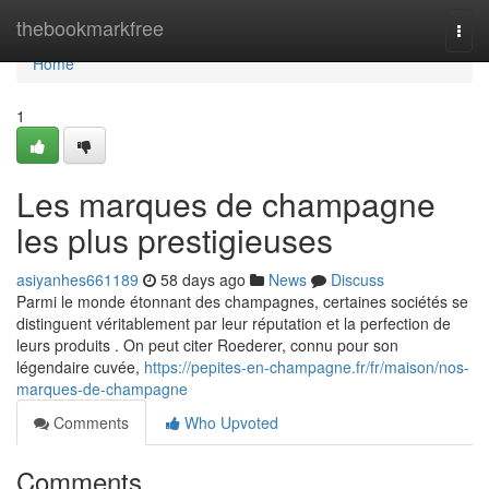
Home
thebookmarkfree
Togg
navi
Home
1
Les marques de champagne
les plus prestigieuses
asiyanhes661189
58 days ago
News
Discuss
Parmi le monde étonnant des champagnes, certaines sociétés se
distinguent véritablement par leur réputation et la perfection de
leurs produits . On peut citer Roederer, connu pour son
légendaire cuvée,
https://pepites-en-champagne.fr/fr/maison/nos-
marques-de-champagne
Comments
Who Upvoted
Comments