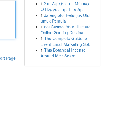
1
Στο Λιμάνι της Μύτικας:
Ο Πύργος της Γεύσης
1
Jatengtoto: Petunjuk Utuh
untuk Pemula
1
88i Casino: Your Ultimate
Online Gaming Destina...
1
The Complete Guide to
Event Email Marketing Sof...
1
This Botanical Incense
Around Me : Searc...
ort Page