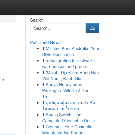
Search
Go
Published News
1
Michael Kors Australia: Your
Style Destination
1
metal grating for catwalks
warehouses and proce...
1
24club: Địa Điểm Hàng Đầu
e
Việt Nam , Đánh Giá ...
te-
1
Kenya Honeymoon
Packages: Wildlife & The
Tro...
1
ศูนย์ดูแลผู้สูงอายุ เนอร์สซิ่ง
โฮมคุณภาพ ในขอน...
1
Boutiq Switch: The
Complete Disposable Devic...
1
Cosmar : Your Cosmetic
Manufacturing Partner