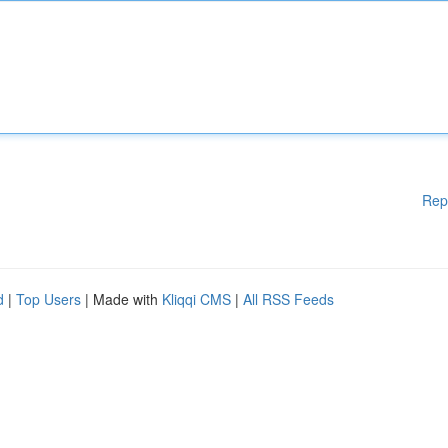
Rep
d
|
Top Users
| Made with
Kliqqi CMS
|
All RSS Feeds