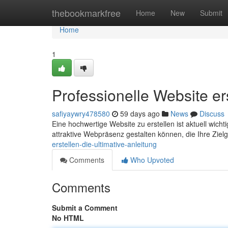
Home
thebookmarkfree
Home
New
Submit
Home
1
Professionelle Website ers
safiyaywry478580
59 days ago
News
Discuss
Eine hochwertige Website zu erstellen ist aktuell wich
attraktive Webpräsenz gestalten können, die Ihre Zie
erstellen-die-ultimative-anleitung
Comments
Who Upvoted
Comments
Submit a Comment
No HTML