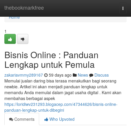
Home
thebookmarkfree
Togg
navi
Home
1
Bisnis Online : Panduan
Lengkap untuk Pemula
zakariavmmy289167
59 days ago
News
Discuss
Memulai jualan daring bisa terasa menakutkan bagi seorang
newbie. Artikel ini akan menjadi panduan lengkap untuk
memandu Anda memulai dalam jagat usaha digital . Kami akan
membahas berbagai aspek
https://loridiwv231293.blogacep.com/47344626/bisnis-online-
panduan-lengkap-untuk-dibegini
Comments
Who Upvoted