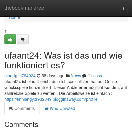
Home
thebookmarkfree
Togg
navi
Home
1
ufaant24: Was ist das und wie
funktioniert es?
albertgffc764024
58 days ago
News
Discuss
ufaant24 ist eine Dienst , der sich spezialisiert hat auf Online-
Glücksspiele konzentriert. Dieser Anbieter ermöglicht Kunden, auf
zahlreiche Spiele zu wetten . Die Arbeitsweise ist einfach :
https://finniangyxr932849.blogginaway.com/profile
Comments
Who Upvoted
Comments