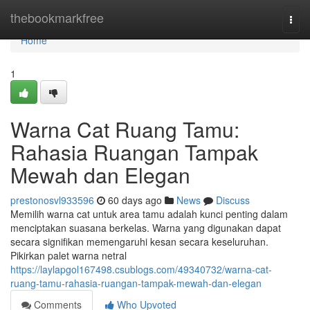
Home
thebookmarkfree
Togg
navi
Home
1
Warna Cat Ruang Tamu:
Rahasia Ruangan Tampak
Mewah dan Elegan
prestonosvl933596
60 days ago
News
Discuss
Memilih warna cat untuk area tamu adalah kunci penting dalam
menciptakan suasana berkelas. Warna yang digunakan dapat
secara signifikan memengaruhi kesan secara keseluruhan.
Pikirkan palet warna netral
https://laylapgol167498.csublogs.com/49340732/warna-cat-
ruang-tamu-rahasia-ruangan-tampak-mewah-dan-elegan
Comments
Who Upvoted