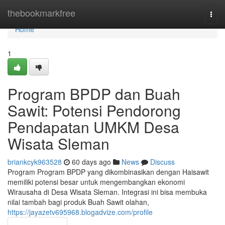
Home
thebookmarkfree
Togg
navi
Home
1
Program BPDP dan Buah
Sawit: Potensi Pendorong
Pendapatan UMKM Desa
Wisata Sleman
briankcyk963528
60 days ago
News
Discuss
Program Program BPDP yang dikombinasikan dengan Haisawit
memiliki potensi besar untuk mengembangkan ekonomi
Wirausaha di Desa Wisata Sleman. Integrasi ini bisa membuka
nilai tambah bagi produk Buah Sawit olahan,
https://jayazetv695968.blogadvize.com/profile