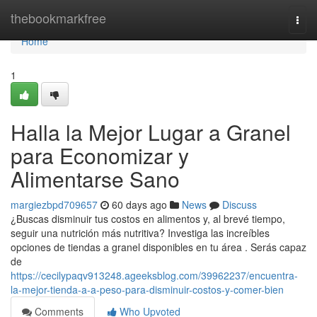
Home
thebookmarkfree
Togg
navi
Home
1
Halla la Mejor Lugar a Granel
para Economizar y
Alimentarse Sano
margiezbpd709657
60 days ago
News
Discuss
¿Buscas disminuir tus costos en alimentos y, al brevé tiempo,
seguir una nutrición más nutritiva? Investiga las increíbles
opciones de tiendas a granel disponibles en tu área . Serás capaz
de
https://cecilypaqv913248.ageeksblog.com/39962237/encuentra-
la-mejor-tienda-a-a-peso-para-disminuir-costos-y-comer-bien
Comments
Who Upvoted