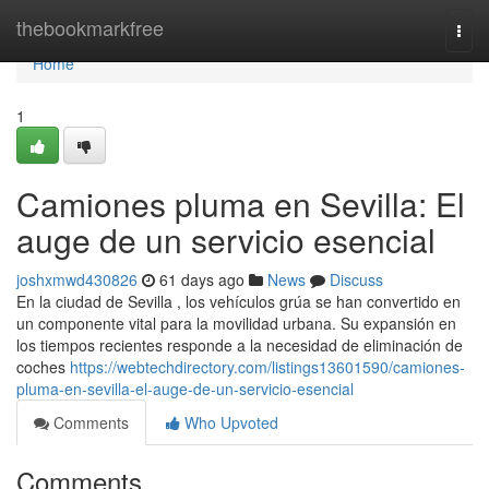
Home
thebookmarkfree
Togg
navi
Home
1
Camiones pluma en Sevilla: El
auge de un servicio esencial
joshxmwd430826
61 days ago
News
Discuss
En la ciudad de Sevilla , los vehículos grúa se han convertido en
un componente vital para la movilidad urbana. Su expansión en
los tiempos recientes responde a la necesidad de eliminación de
coches
https://webtechdirectory.com/listings13601590/camiones-
pluma-en-sevilla-el-auge-de-un-servicio-esencial
Comments
Who Upvoted
Comments