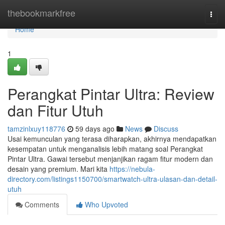
Home
thebookmarkfree
Togg
navi
Home
1
Perangkat Pintar Ultra: Review
dan Fitur Utuh
tamzinlxuy118776
59 days ago
News
Discuss
Usai kemunculan yang terasa diharapkan, akhirnya mendapatkan
kesempatan untuk menganalisis lebih matang soal Perangkat
Pintar Ultra. Gawai tersebut menjanjikan ragam fitur modern dan
desain yang premium. Mari kita
https://nebula-
directory.com/listings1150700/smartwatch-ultra-ulasan-dan-detail-
utuh
Comments
Who Upvoted