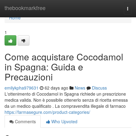
Home
thebookmarkfree
Togg
navi
Home
1
Come acquistare Cocodamol
in Spagna: Guida e
Precauzioni
emilykpha979631
62 days ago
News
Discuss
L'ottenimento di Cocodamol in Spagna richiede un prescrizione
medica valida. Non è possibile ottenerlo senza di ricetta emessa
da un medico qualificato . La compravendita illegale di farmaco
https://farmasegure.com/product-categories/
Comments
Who Upvoted