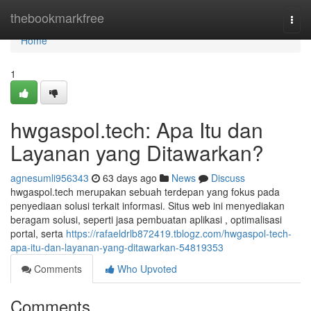
Home
thebookmarkfree
Togg
navi
Home
1
hwgaspol.tech: Apa Itu dan
Layanan yang Ditawarkan?
agnesumli956343
63 days ago
News
Discuss
hwgaspol.tech merupakan sebuah terdepan yang fokus pada
penyediaan solusi terkait informasi. Situs web ini menyediakan
beragam solusi, seperti jasa pembuatan aplikasi , optimalisasi
portal, serta
https://rafaeldrlb872419.tblogz.com/hwgaspol-tech-
apa-itu-dan-layanan-yang-ditawarkan-54819353
Comments
Who Upvoted
Comments