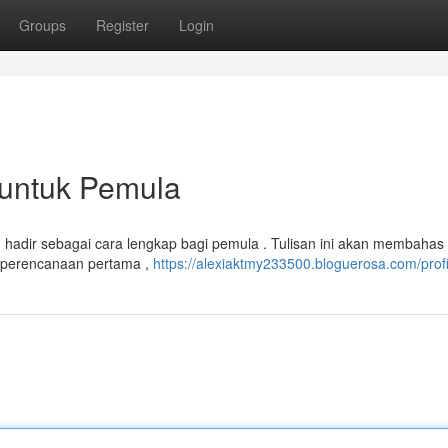
Groups
Register
Login
 untuk Pemula
n hadir sebagai cara lengkap bagi pemula . Tulisan ini akan membahas
i perencanaan pertama ,
https://alexiaktmy233500.bloguerosa.com/profi