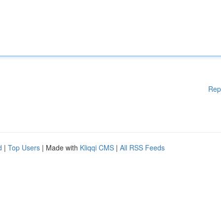
Rep
d
|
Top Users
| Made with
Kliqqi CMS
|
All RSS Feeds