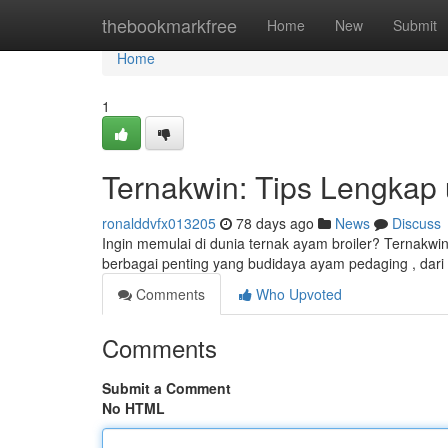
Home
thebookmarkfree
Home
New
Submit
Home
1
Ternakwin: Tips Lengkap
ronalddvfx013205
78 days ago
News
Discuss
Ingin memulai di dunia ternak ayam broiler? Ternakwi
berbagai penting yang budidaya ayam pedaging , dar
Comments
Who Upvoted
Comments
Submit a Comment
No HTML