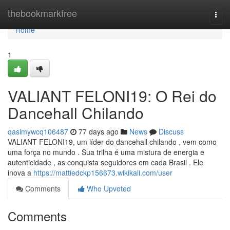
Home
thebookmarkfree
Togg
navi
Home
1
VALIANT FELONI19: O Rei do
Dancehall Chilando
qasimywcq106487
77 days ago
News
Discuss
VALIANT FELONI19, um líder do dancehall chilando , vem como
uma força no mundo . Sua trilha é uma mistura de energia e
autenticidade , as conquista seguidores em cada Brasil . Ele
inova a
https://mattiedckp156673.wikikali.com/user
Comments
Who Upvoted
Comments