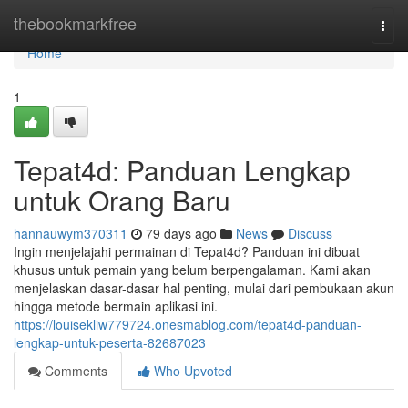
Home
thebookmarkfree
Togg
navi
Home
1
Tepat4d: Panduan Lengkap
untuk Orang Baru
hannauwym370311
79 days ago
News
Discuss
Ingin menjelajahi permainan di Tepat4d? Panduan ini dibuat
khusus untuk pemain yang belum berpengalaman. Kami akan
menjelaskan dasar-dasar hal penting, mulai dari pembukaan akun
hingga metode bermain aplikasi ini.
https://louisekliw779724.onesmablog.com/tepat4d-panduan-
lengkap-untuk-peserta-82687023
Comments
Who Upvoted