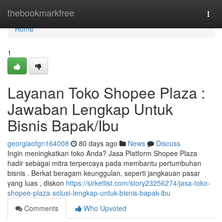
Home
thebookmarkfree
Togg
navi
Home
1
Layanan Toko Shopee Plaza :
Jawaban Lengkap Untuk
Bisnis Bapak/Ibu
georgiaofgn164008
80 days ago
News
Discuss
Ingin meningkatkan toko Anda? Jasa Platform Shopee Plaza
hadir sebagai mitra terpercaya pada membantu pertumbuhan
bisnis . Berkat beragam keunggulan, seperti jangkauan pasar
yang luas , diskon
https://sirketlist.com/story23256274/jasa-toko-
shopee-plaza-solusi-lengkap-untuk-bisnis-bapak-ibu
Comments
Who Upvoted