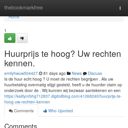
Home
thebookmarkfree
Togg
navi
Home
1
Huurprijs te hoog? Uw rechten
kennen.
emilyhwuw504427
81 days ago
News
Discuss
Is de huur echt hoog ? U moet de rechten begrijpen . Als uw
huurbetaling overmatig stijgt gesteld, heeft u de huurder claim op
onderzoek door de . Wij kunnen wij bezwaar aantekenen en een
https://kaitlynrbhg712837.digitollblog.com/41268240/huurprijs-te-
hoog-uw-rechten-kennen
Comments
Who Upvoted
Comments