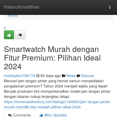
Home
thebookmarkfree
Togg
navi
Home
1
Smartwatch Murah dengan
Fitur Premium: Pilihan Ideal
2024
marleyykvo786778
82 days ago
News
Discuss
Mencari jam tangan pintar yang hemat namun menyediakan
pengalaman premium? Tahun 2024 menjadi waktu yang tepat!
Banyak produsen kini memperkenalkan model jam tangan pintar
dengan kisaran cukup terjangkau tetapi
https://immensedirectory.com/listings1180663/jam-tangan-pintar-
murah-memiliki-fitur-mewah-pilihan-ideal-2024
Comments
Who Upvoted