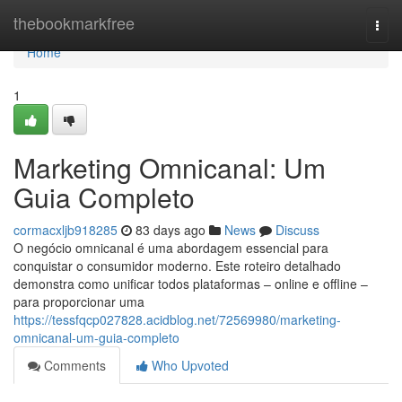
Home
thebookmarkfree
Togg
navi
Home
1
Marketing Omnicanal: Um
Guia Completo
cormacxljb918285
83 days ago
News
Discuss
O negócio omnicanal é uma abordagem essencial para
conquistar o consumidor moderno. Este roteiro detalhado
demonstra como unificar todos plataformas – online e offline –
para proporcionar uma
https://tessfqcp027828.acidblog.net/72569980/marketing-
omnicanal-um-guia-completo
Comments
Who Upvoted