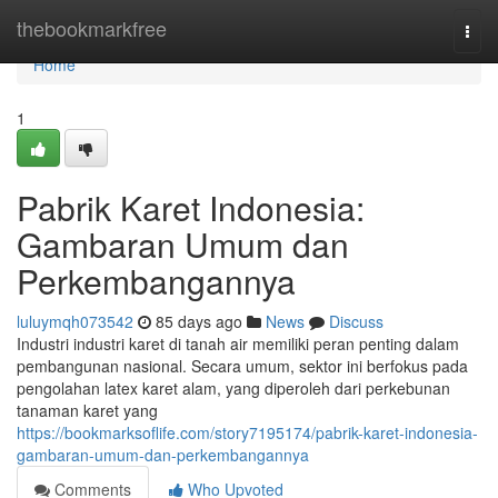
Home
thebookmarkfree
Togg
navi
Home
1
Pabrik Karet Indonesia:
Gambaran Umum dan
Perkembangannya
luluymqh073542
85 days ago
News
Discuss
Industri industri karet di tanah air memiliki peran penting dalam
pembangunan nasional. Secara umum, sektor ini berfokus pada
pengolahan latex karet alam, yang diperoleh dari perkebunan
tanaman karet yang
https://bookmarksoflife.com/story7195174/pabrik-karet-indonesia-
gambaran-umum-dan-perkembangannya
Comments
Who Upvoted