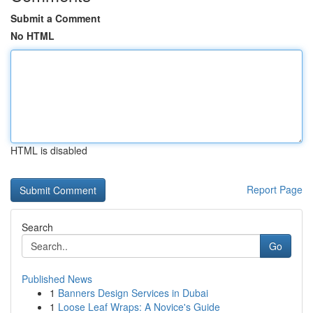
Submit a Comment
No HTML
HTML is disabled
Report Page
Search
Go
Published News
1
Banners Design Services in Dubai
1
Loose Leaf Wraps: A Novice's Guide