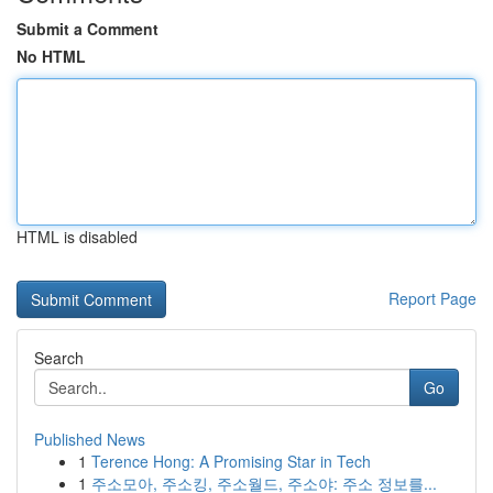
Submit a Comment
No HTML
HTML is disabled
Report Page
Search
Go
Published News
1
Terence Hong: A Promising Star in Tech
1
주소모아, 주소킹, 주소월드, 주소야: 주소 정보를...