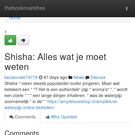
Home
thebookmarkfree
Togg
navi
Home
1
Shisha: Alles wat je moet
weten
keziacrxw074778
87 days ago
News
Discuss
Shisha " roken steeds populairder onder jongeren. Maar wat
betekent een " "? Het is een authentiek" pijp " aroma's" ". " wordt
een zoete " " " een lange slinger inhaleren. " was de waterpijp
voornamelijk " in de" "
https://amydeluxeshop.nl/amydeluxe-
waterpijp-online-bestellen/
Comments
Who Upvoted
Comments