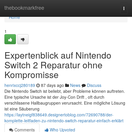
Home
thebookmarkfree
Togg
navi
Home
1
Expertenblick auf Nintendo
Switch 2 Reparatur ohne
Kompromisse
henrixccj280189
87 days ago
News
Discuss
Die Nintendo Switch ist beliebt, aber Probleme können auftreten.
Eine typische Ursache ist der Joy-Con Drift , oft durch
verschlissene Hallbaugruppen verursacht. Eine mögliche Lösung
ist eine Säuberung
https://laytneigf838649.designertoblog.com/72690788/der-
komplette-leitfaden-zu-nintendo-switch-reparatur-einfach-erklärt
Comments
Who Upvoted