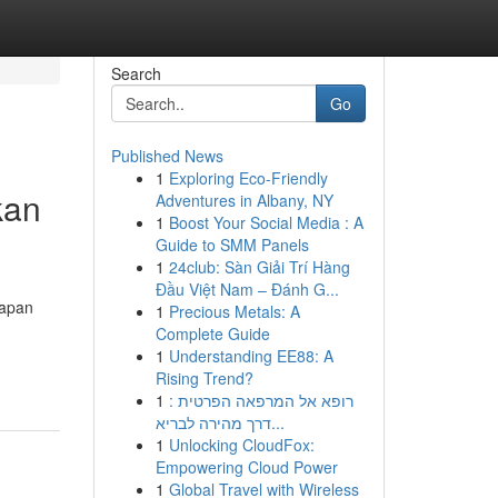
Search
Go
Published News
1
Exploring Eco-Friendly
kan
Adventures in Albany, NY
1
Boost Your Social Media : A
Guide to SMM Panels
1
24club: Sàn Giải Trí Hàng
Đầu Việt Nam – Đánh G...
lapan
1
Precious Metals: A
Complete Guide
1
Understanding EE88: A
Rising Trend?
1
רופא אל המרפאה הפרטית :
דרך מהירה לבריא...
1
Unlocking CloudFox:
Empowering Cloud Power
1
Global Travel with Wireless