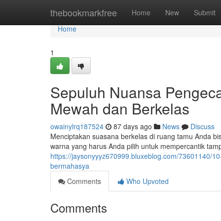
Home
thebookmarkfree
Home
New
Submit
Home
1
Sepuluh Nuansa Pengeca
Mewah dan Berkelas
owainylrq187524
87 days ago
News
Discuss
Menciptakan suasana berkelas di ruang tamu Anda bis
warna yang harus Anda pilih untuk mempercantik tamp
https://jaysonyyyz670999.bluxeblog.com/73601140/1
bermahasya
Comments
Who Upvoted
Comments