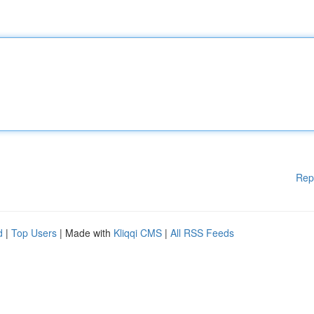
Rep
d
|
Top Users
| Made with
Kliqqi CMS
|
All RSS Feeds