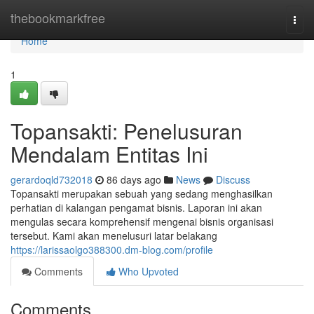
Home
thebookmarkfree
Togg
navi
Home
1
Topansakti: Penelusuran
Mendalam Entitas Ini
gerardoqld732018
86 days ago
News
Discuss
Topansakti merupakan sebuah yang sedang menghasilkan
perhatian di kalangan pengamat bisnis. Laporan ini akan
mengulas secara komprehensif mengenai bisnis organisasi
tersebut. Kami akan menelusuri latar belakang
https://larissaolgo388300.dm-blog.com/profile
Comments
Who Upvoted
Comments