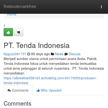
Home
thebookmarkfree
Togg
navi
Home
1
PT. Tenda Indonesia
lilyguzz091737
89 days ago
News
Discuss
Menjadi sumber utama untuk permintaan acara Anda, Pabrik
Tenda Indonesia fokus untuk menyediakan tenda berkualitas
untuk jenis pelanggan di seluruh nusantara . PT. Tenda Indonesia
menyediakan
https://albiewlcw358163.activablog.com/40170055/produsen-
tenda-indonesia
Comments
Who Upvoted
Comments