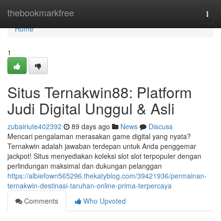
Home
thebookmarkfree
Togg
navi
Home
1
Situs Ternakwin88: Platform
Judi Digital Unggul & Asli
zubairiute402392
89 days ago
News
Discuss
Mencari pengalaman merasakan game digital yang nyata?
Ternakwin adalah jawaban terdepan untuk Anda penggemar
jackpot! Situs menyediakan koleksi slot slot terpopuler dengan
perlindungan maksimal dan dukungan pelanggan
https://albiefown565296.thekatyblog.com/39421936/permainan-
ternakwin-destinasi-taruhan-online-prima-terpercaya
Comments
Who Upvoted