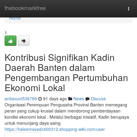
Home
thebookmarkfree
Togg
navi
Home
1
Kontribusi Signifikan Kadin
Daerah Banten dalam
Pengembangan Pertumbuhan
Ekonomi Lokal
anitavuot536789
91 days ago
News
Discuss
Organisasi Perempuan Pengusaha Provinsi Banten memegang
peran yang cukup krusial dalam mendorong pemberdayaan
kondisi ekonomi lokal . Melalui berbagai inisiatif, Kadin berupaya
untuk menunjang daya saing
https://haleemavsdz400312.shopping-wiki.com/user