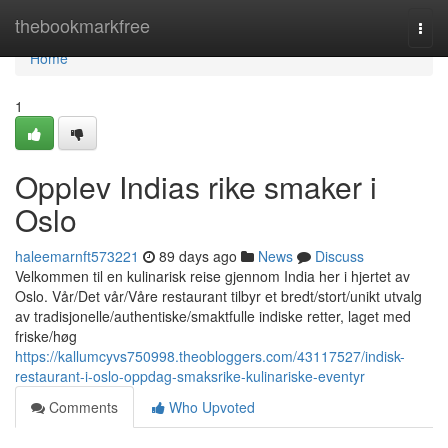
Home
thebookmarkfree
Togg
navi
Home
1
Opplev Indias rike smaker i
Oslo
haleemarnft573221
89 days ago
News
Discuss
Velkommen til en kulinarisk reise gjennom India her i hjertet av
Oslo. Vår/Det vår/Våre restaurant tilbyr et bredt/stort/unikt utvalg
av tradisjonelle/authentiske/smaktfulle indiske retter, laget med
friske/høg
https://kallumcyvs750998.theobloggers.com/43117527/indisk-
restaurant-i-oslo-oppdag-smaksrike-kulinariske-eventyr
Comments
Who Upvoted