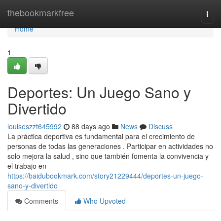
Home
thebookmarkfree
Togg
navi
Home
1
Deportes: Un Juego Sano y
Divertido
louiseszzt645992
88 days ago
News
Discuss
La práctica deportiva es fundamental para el crecimiento de
personas de todas las generaciones . Participar en actividades no
solo mejora la salud , sino que también fomenta la convivencia y
el trabajo en
https://baidubookmark.com/story21229444/deportes-un-juego-
sano-y-divertido
Comments
Who Upvoted