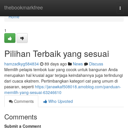
Home
thebookmarkfree
Togg
navi
Home
1
Pilihan Terbaik yang sesuai
hamzadkyg584834
89 days ago
News
Discuss
Memilih pelapis tembok luar yang cocok untuk bangunan Anda
merupakan hal krusial agar terjaga keindahannya juga terlindungi
dari cuaca ekstrem. Pertimbangkan kategori cat yang umum di
pasaran, seperti
https://janawkaf508018.amoblog.com/panduan-
memilih-yang-sesuai-63246610
Comments
Who Upvoted
Comments
Submit a Comment