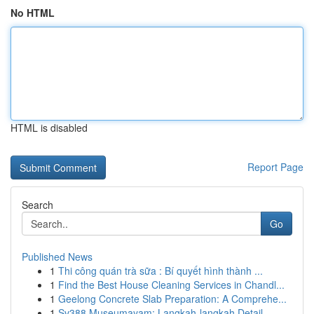
No HTML
HTML is disabled
Report Page
Search
Go
Published News
1
Thi công quán trà sữa : Bí quyết hình thành ...
1
Find the Best House Cleaning Services in Chandl...
1
Geelong Concrete Slab Preparation: A Comprehe...
1
Sv388 Museumayam: Langkah-langkah Detail