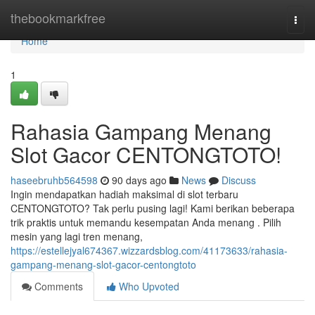
Home
thebookmarkfree
Togg
navi
Home
1
Rahasia Gampang Menang
Slot Gacor CENTONGTOTO!
haseebruhb564598
90 days ago
News
Discuss
Ingin mendapatkan hadiah maksimal di slot terbaru
CENTONGTOTO? Tak perlu pusing lagi! Kami berikan beberapa
trik praktis untuk memandu kesempatan Anda menang . Pilih
mesin yang lagi tren menang,
https://estellejyal674367.wizzardsblog.com/41173633/rahasia-
gampang-menang-slot-gacor-centongtoto
Comments
Who Upvoted