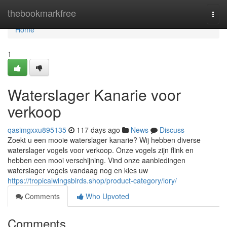
Home
thebookmarkfree
Togg
navi
Home
1
Waterslager Kanarie voor
verkoop
qasimgxxu895135
117 days ago
News
Discuss
Zoekt u een mooie waterslager kanarie? Wij hebben diverse
waterslager vogels voor verkoop. Onze vogels zijn flink en
hebben een mooi verschijning. Vind onze aanbiedingen
waterslager vogels vandaag nog en kies uw
https://tropicalwingsbirds.shop/product-category/lory/
Comments
Who Upvoted
Comments