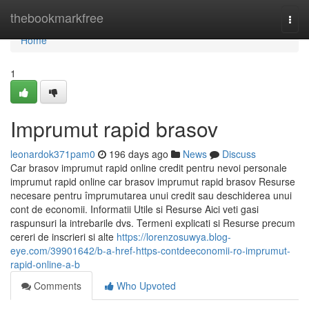
Home
thebookmarkfree
Togg
navi
Home
1
Imprumut rapid brasov
leonardok371pam0
196 days ago
News
Discuss
Car brasov imprumut rapid online credit pentru nevoi personale
imprumut rapid online car brasov imprumut rapid brasov Resurse
necesare pentru împrumutarea unui credit sau deschiderea unui
cont de economii. Informatii Utile si Resurse Aici veti gasi
raspunsuri la intrebarile dvs. Termeni explicati si Resurse precum
cereri de inscrieri si alte
https://lorenzosuwya.blog-
eye.com/39901642/b-a-href-https-contdeeconomii-ro-imprumut-
rapid-online-a-b
Comments
Who Upvoted