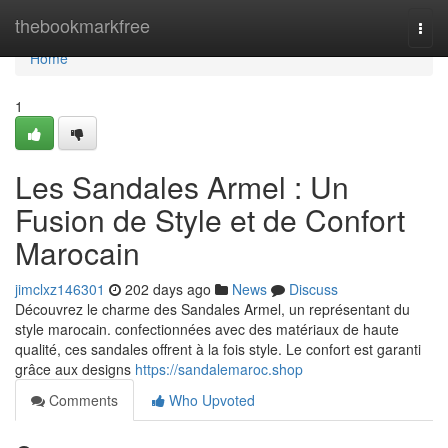
Home
thebookmarkfree
Togg
navi
Home
1
Les Sandales Armel : Un
Fusion de Style et de Confort
Marocain
jimclxz146301
202 days ago
News
Discuss
Découvrez le charme des Sandales Armel, un représentant du
style marocain. confectionnées avec des matériaux de haute
qualité, ces sandales offrent à la fois style. Le confort est garanti
grâce aux designs
https://sandalemaroc.shop
Comments
Who Upvoted